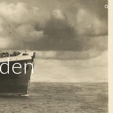
ion
den