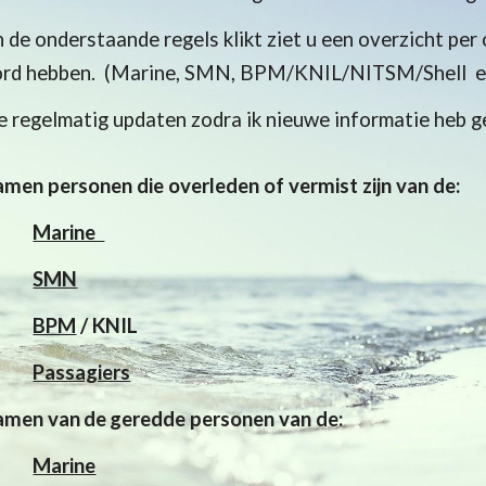
n de onderstaande regels klikt ziet u een overzicht pe
rd hebben. (Marine, SMN, BPM/KNIL/NITSM/Shell en
te regelmatig updaten zodra ik nieuwe informatie heb g
namen personen die overleden
of vermist zijn van de:
Marine
SMN
BPM
/ KNIL
Passagiers
name
n van
de
geredde
personen van de:
Marine