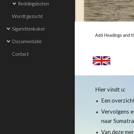
Reddingsboten
Wordt gezocht
Sigarettenkoker
Add Headings and th
Documentatie
Contact
Hier vindt u:
Een overzicht
Vervolgens e
naar Sumatra 
Van deze men