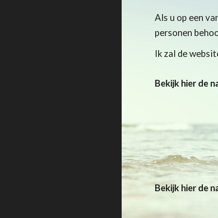
Als u op een va
personen behoo
Ik zal de websi
Bekijk hier de 
Bekijk hier
de 