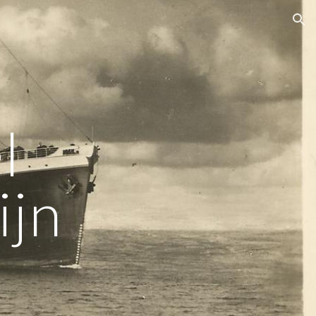
ion
l
ijn